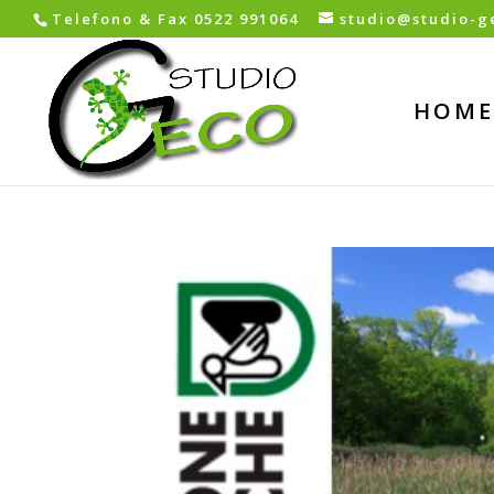
Telefono & Fax 0522 991064
studio@studio-ge
HOME